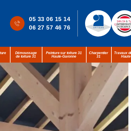
05 33 06 15 14
06 27 57 46 76
ture
Démoussage
Peinture sur toiture 31
Charpentier
Travaux de
de toiture 31
Haute-Garonne
31
Haute