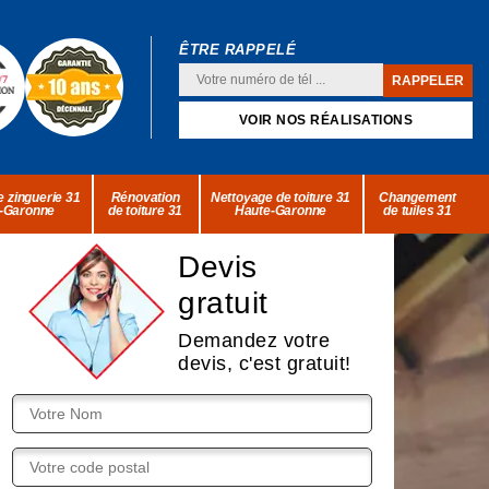
ÊTRE RAPPELÉ
VOIR NOS RÉALISATIONS
 zinguerie 31
Rénovation
Nettoyage de toiture 31
Changement
-Garonne
de toiture 31
Haute-Garonne
de tuiles 31
Devis
gratuit
Demandez votre
devis, c'est gratuit!