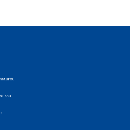
lmaurou
maurou
e