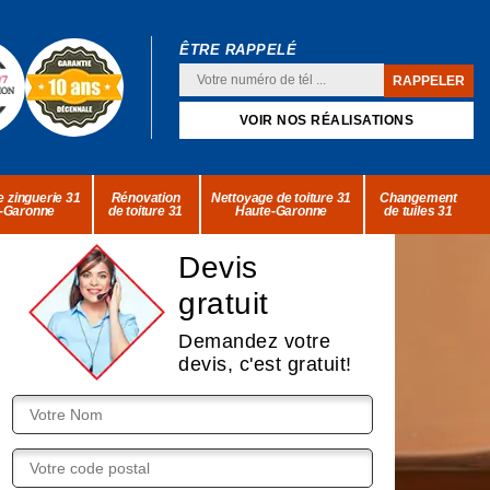
ÊTRE RAPPELÉ
VOIR NOS RÉALISATIONS
 zinguerie 31
Rénovation
Nettoyage de toiture 31
Changement
-Garonne
de toiture 31
Haute-Garonne
de tuiles 31
Devis
gratuit
Demandez votre
devis, c'est gratuit!