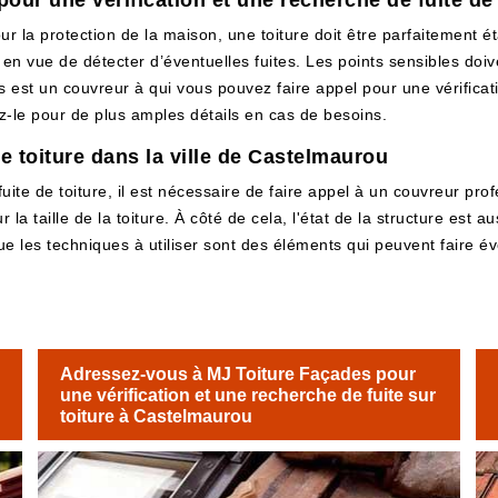
our une vérification et une recherche de fuite de
ur la protection de la maison, une toiture doit être parfaitement 
, en vue de détecter d’éventuelles fuites. Les points sensibles do
des est un couvreur à qui vous pouvez faire appel pour une vérifica
z-le pour de plus amples détails en cas de besoins.
de toiture dans la ville de Castelmaurou
ite de toiture, il est nécessaire de faire appel à un couvreur profes
ur la taille de la toiture. À côté de cela, l'état de la structure est
que les techniques à utiliser sont des éléments qui peuvent faire 
Adressez-vous à MJ Toiture Façades pour
une vérification et une recherche de fuite sur
toiture à Castelmaurou