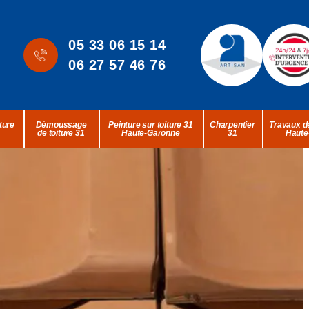
05 33 06 15 14
06 27 57 46 76
ture
Démoussage
Peinture sur toiture 31
Charpentier
Travaux de
de toiture 31
Haute-Garonne
31
Haute