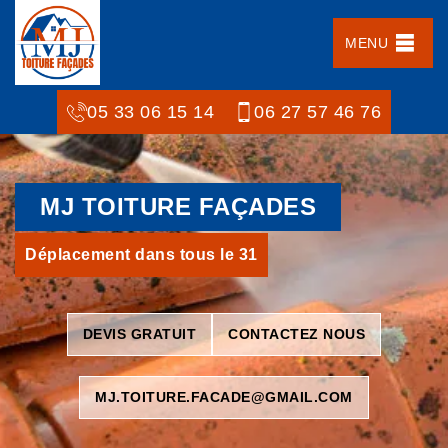
MENU
05 33 06 15 14
06 27 57 46 76
MJ TOITURE FAÇADES
Déplacement dans tous le 31
DEVIS GRATUIT
CONTACTEZ NOUS
MJ.TOITURE.FACADE@GMAIL.COM