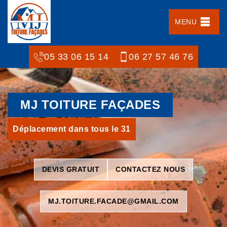
MENU
05 33 06 15 14
06 27 57 46 76
MJ TOITURE FAÇADES
Déplacement dans tous le 31
DEVIS GRATUIT
CONTACTEZ NOUS
MJ.TOITURE.FACADE@GMAIL.COM