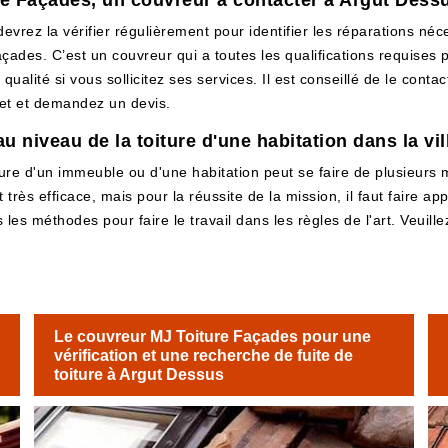
ure Façades, un couvreur à contacter à Argut Dess
devrez la vérifier régulièrement pour identifier les réparations né
des. C’est un couvreur qui a toutes les qualifications requises po
qualité si vous sollicitez ses services. Il est conseillé de le cont
ojet et demandez un devis.
au niveau de la toiture d'une habitation dans la vi
ture d'un immeuble ou d'une habitation peut se faire de plusieurs m
 très efficace, mais pour la réussite de la mission, il faut faire 
les méthodes pour faire le travail dans les règles de l'art. Veuille
Le couvreur MJ Toiture Façades pour une
vérification et une recherche de fuite de
toiture à Argut Dessus