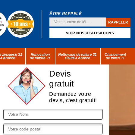
ÊTRE RAPPELÉ
VOIR NOS RÉALISATIONS
 zinguerie 31
Rénovation
Nettoyage de toiture 31
Changement
-Garonne
de toiture 31
Haute-Garonne
de tuiles 31
Devis
gratuit
Demandez votre
devis, c'est gratuit!