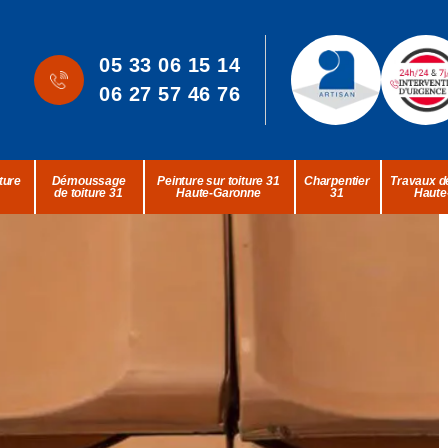
05 33 06 15 14
06 27 57 46 76
ture
Démoussage
Peinture sur toiture 31
Charpentier
Travaux de
de toiture 31
Haute-Garonne
31
Haute