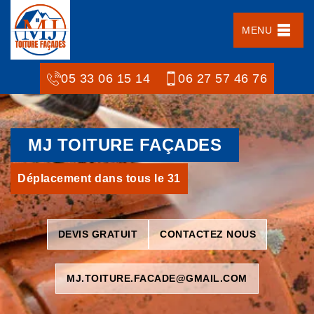
MENU
05 33 06 15 14
06 27 57 46 76
MJ TOITURE FAÇADES
Déplacement dans tous le 31
DEVIS GRATUIT
CONTACTEZ NOUS
MJ.TOITURE.FACADE@GMAIL.COM