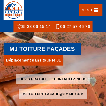
MENU
05 33 06 15 14
06 27 57 46 76
MJ TOITURE FAÇADES
Déplacement dans tous le 31
DEVIS GRATUIT
CONTACTEZ NOUS
MJ.TOITURE.FACADE@GMAIL.COM