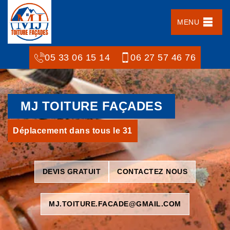
MENU
05 33 06 15 14
06 27 57 46 76
MJ TOITURE FAÇADES
Déplacement dans tous le 31
DEVIS GRATUIT
CONTACTEZ NOUS
MJ.TOITURE.FACADE@GMAIL.COM