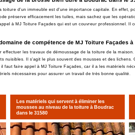
'usage de la brosse bien dure à Boudrac dans le 3
la toiture d'un immeuble est d'une importance capitale. En effet, p
ode préserve efficacement les tuiles, mais sachez que les opérat
e appel à MJ Toiture Façades qui est un couvreur professionnel. Il
e domaine de compétence de MJ Toiture Façades à
r effectuer les travaux de démoussage de la toiture de la maison. E
 nuisibles. Il s'agit le plus souvent des mousses et des lichens. 
il faut faire appel à MJ Toiture Façades, car il a les matériels néces
riels nécessaires pour assurer un travail de très bonne qualité.
Les matériels qui servent à éliminer les
mousses au niveau de la toiture à Boudrac
dans le 31580