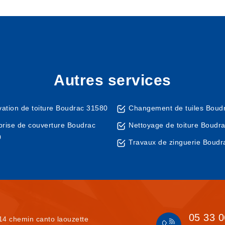
Autres services
ation de toiture Boudrac 31580
Changement de tuiles Boud
prise de couverture Boudrac
Nettoyage de toiture Boudr
0
Travaux de zinguerie Boudr
05 33 0
14 chemin canto laouzette