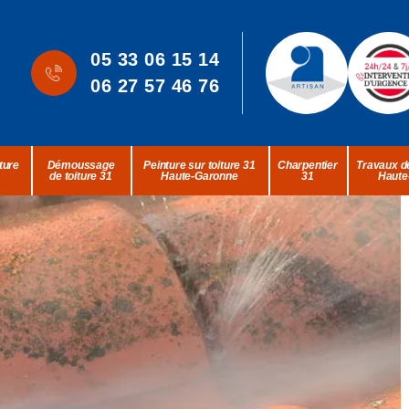
05 33 06 15 14
06 27 57 46 76
ture
Démoussage
Peinture sur toiture 31
Charpentier
Travaux de
de toiture 31
Haute-Garonne
31
Haute