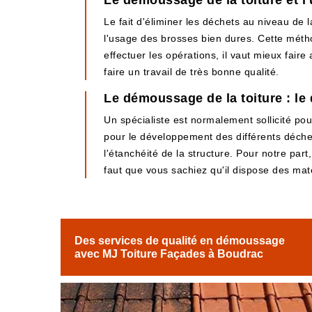
Le démoussage de la toiture et l
Le fait d'éliminer les déchets au niveau de 
l'usage des brosses bien dures. Cette méth
effectuer les opérations, il vaut mieux fair
faire un travail de très bonne qualité.
Le démoussage de la toiture : l
Un spécialiste est normalement sollicité pou
pour le développement des différents déchets
l'étanchéité de la structure. Pour notre part, 
faut que vous sachiez qu'il dispose des maté
Des services de qualité en démoussage
avec MJ Toiture Façades à Boudrac