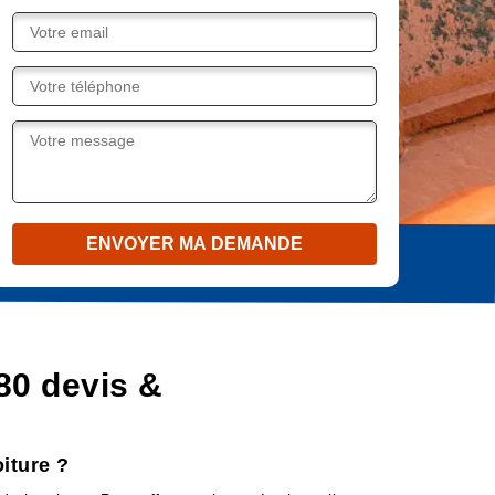
80 devis &
iture ?