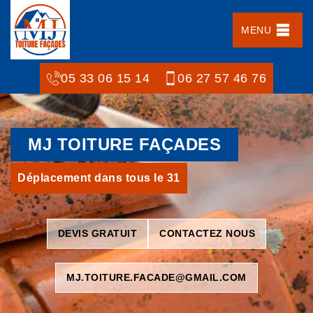
MENU
05 33 06 15 14
06 27 57 46 76
MJ TOITURE FAÇADES
Déplacement dans tous le 31
DEVIS GRATUIT
CONTACTEZ NOUS
MJ.TOITURE.FACADE@GMAIL.COM