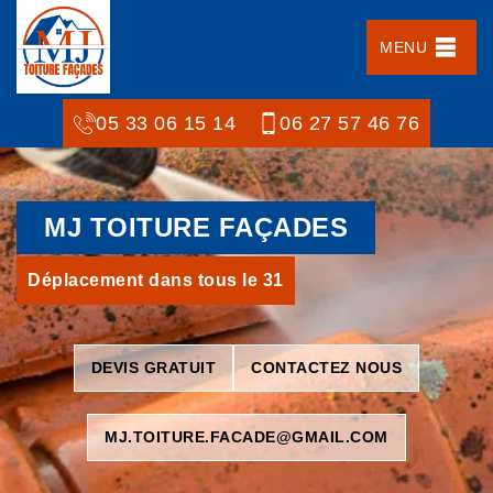
MENU
05 33 06 15 14
06 27 57 46 76
MJ TOITURE FAÇADES
Déplacement dans tous le 31
DEVIS GRATUIT
CONTACTEZ NOUS
MJ.TOITURE.FACADE@GMAIL.COM