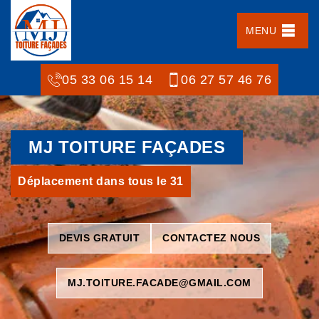
MENU
05 33 06 15 14
06 27 57 46 76
MJ TOITURE FAÇADES
Déplacement dans tous le 31
DEVIS GRATUIT
CONTACTEZ NOUS
MJ.TOITURE.FACADE@GMAIL.COM