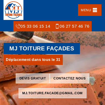
MENU
05 33 06 15 14
06 27 57 46 76
MJ TOITURE FAÇADES
Déplacement dans tous le 31
DEVIS GRATUIT
CONTACTEZ NOUS
MJ.TOITURE.FACADE@GMAIL.COM