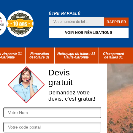
ÊTRE RAPPELÉ
VOIR NOS RÉALISATIONS
 zinguerie 31
Rénovation
Nettoyage de toiture 31
Changement
-Garonne
de toiture 31
Haute-Garonne
de tuiles 31
Devis
gratuit
Demandez votre
devis, c'est gratuit!