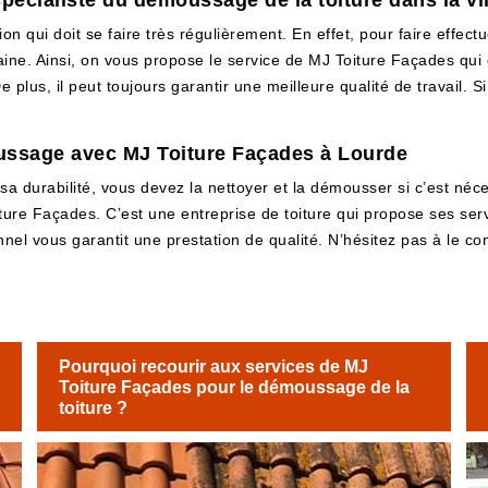
spécialiste du démoussage de la toiture dans la vi
 qui doit se faire très régulièrement. En effet, pour faire effectu
maine. Ainsi, on vous propose le service de MJ Toiture Façades qui
 plus, il peut toujours garantir une meilleure qualité de travail. Si
ussage avec MJ Toiture Façades à Lourde
 sa durabilité, vous devez la nettoyer et la démousser si c’est né
ure Façades. C’est une entreprise de toiture qui propose ses ser
nnel vous garantit une prestation de qualité. N’hésitez pas à le con
Pourquoi recourir aux services de MJ
Toiture Façades pour le démoussage de la
toiture ?