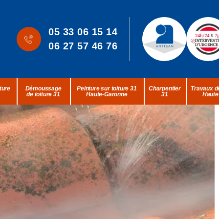
05 33 06 15 14
06 27 57 46 76
ture
Démoussage
Peinture sur toiture 31
Charpentier
Travaux de
de toiture 31
Haute-Garonne
31
Haute