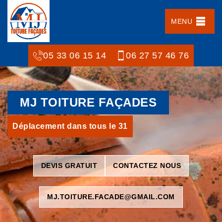
MENU
05 33 06 15 14
06 27 57 46 76
MJ TOITURE FAÇADES
Déplacement dans tous le 31
DEVIS GRATUIT
CONTACTEZ NOUS
MJ.TOITURE.FACADE@GMAIL.COM