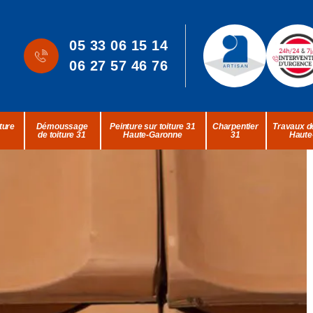
05 33 06 15 14
06 27 57 46 76
ture
Démoussage
Peinture sur toiture 31
Charpentier
Travaux de
de toiture 31
Haute-Garonne
31
Haute