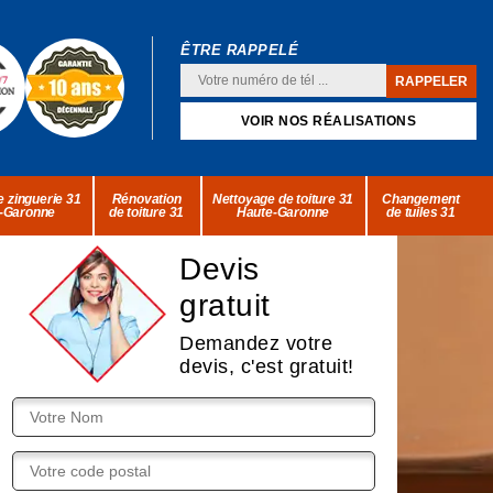
ÊTRE RAPPELÉ
VOIR NOS RÉALISATIONS
 zinguerie 31
Rénovation
Nettoyage de toiture 31
Changement
-Garonne
de toiture 31
Haute-Garonne
de tuiles 31
Devis
gratuit
Demandez votre
devis, c'est gratuit!