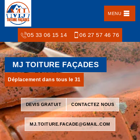
MENU
05 33 06 15 14
06 27 57 46 76
MJ TOITURE FAÇADES
Déplacement dans tous le 31
DEVIS GRATUIT
CONTACTEZ NOUS
MJ.TOITURE.FACADE@GMAIL.COM