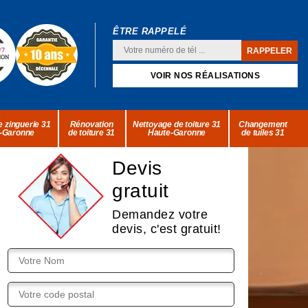
ÊTRE RAPPELÉ
VOIR NOS RÉALISATIONS
 zinguerie 31
Rénovation
Nettoyage de toiture 31
Changement
-Garonne
de toiture 31
Haute-Garonne
de tuiles 31
Devis
gratuit
Demandez votre
devis, c'est gratuit!