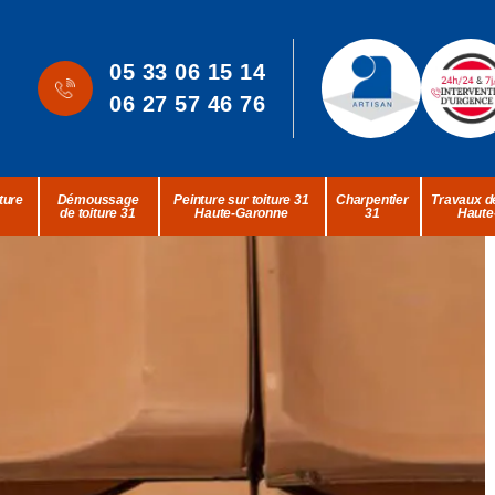
05 33 06 15 14
06 27 57 46 76
ture
Démoussage
Peinture sur toiture 31
Charpentier
Travaux de
de toiture 31
Haute-Garonne
31
Haute