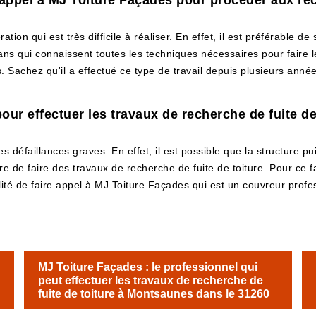
e appel à MJ Toiture Façades pour procéder aux rec
ion qui est très difficile à réaliser. En effet, il est préférable de s
isans qui connaissent toutes les techniques nécessaires pour faire l
Sachez qu'il a effectué ce type de travail depuis plusieurs années
pour effectuer les travaux de recherche de fuite d
es défaillances graves. En effet, il est possible que la structure p
re de faire des travaux de recherche de fuite de toiture. Pour ce f
té de faire appel à MJ Toiture Façades qui est un couvreur profess
MJ Toiture Façades : le professionnel qui
peut effectuer les travaux de recherche de
fuite de toiture à Montsaunes dans le 31260