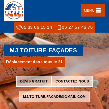
MENU
05 33 06 15 14
06 27 57 46 76
MJ TOITURE FAÇADES
Déplacement dans tous le 31
DEVIS GRATUIT
CONTACTEZ NOUS
MJ.TOITURE.FACADE@GMAIL.COM