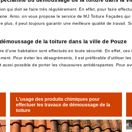
spécialiste du démoussage de la toiture dans la vi
 qui doit se faire très régulièrement. En effet, pour faire effectu
maine. Ainsi, on vous propose le service de MJ Toiture Façades qui
 plus, il peut toujours garantir une meilleure qualité de travail. Si
 démoussage de la toiture dans la ville de Pouze
re d'une habitation sont effectués en toute sécurité. En effet, ces 
ement. Pour éviter les désagréments, il est préférable d'utiliser le
est aussi possible de porter les chaussures antidérapantes. Pour avoi
L'usage des produits chimiques pour
effectuer les travaux de démoussage de la
toiture