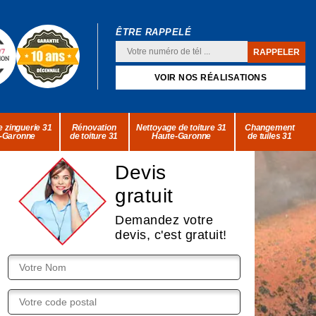
ÊTRE RAPPELÉ
VOIR NOS RÉALISATIONS
 zinguerie 31
Rénovation
Nettoyage de toiture 31
Changement
-Garonne
de toiture 31
Haute-Garonne
de tuiles 31
Devis
gratuit
Demandez votre
devis, c'est gratuit!