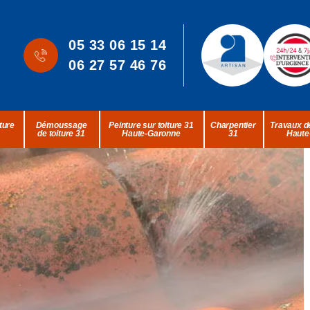
05 33 06 15 14
06 27 57 46 76
ture
Démoussage
Peinture sur toiture 31
Charpentier
Travaux de
de toiture 31
Haute-Garonne
31
Haute