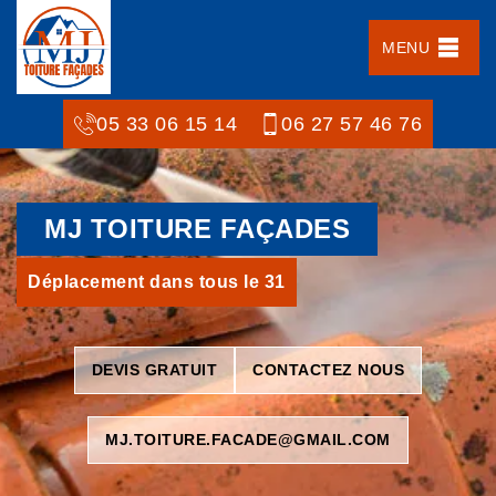
MENU
05 33 06 15 14
06 27 57 46 76
MJ TOITURE FAÇADES
Déplacement dans tous le 31
DEVIS GRATUIT
CONTACTEZ NOUS
MJ.TOITURE.FACADE@GMAIL.COM