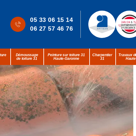
05 33 06 15 14
06 27 57 46 76
ture
Démoussage
Peinture sur toiture 31
Charpentier
Travaux de
de toiture 31
Haute-Garonne
31
Haute