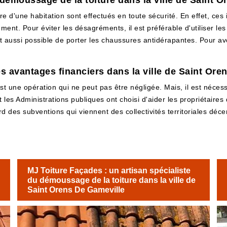
 démoussage de la toiture dans la ville de Saint 
re d'une habitation sont effectués en toute sécurité. En effet, ces 
ement. Pour éviter les désagréments, il est préférable d'utiliser le
est aussi possible de porter les chaussures antidérapantes. Pour avoi
es avantages financiers dans la ville de Saint Ore
t une opération qui ne peut pas être négligée. Mais, il est néce
et les Administrations publiques ont choisi d'aider les propriétaires
d des subventions qui viennent des collectivités territoriales décent
.
MJ Toiture Façades : un artisan spécialiste
du démoussage de la toiture dans la ville de
Saint Orens De Gameville