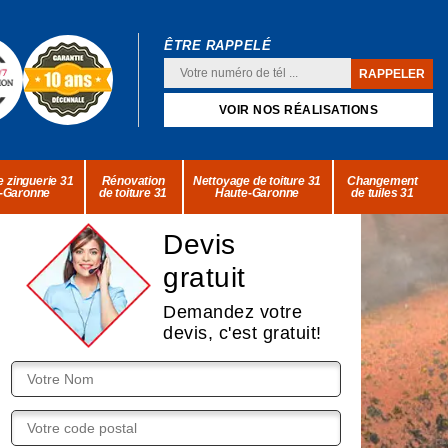
ÊTRE RAPPELÉ
VOIR NOS RÉALISATIONS
 zinguerie 31
Rénovation
Nettoyage de toiture 31
Changement
-Garonne
de toiture 31
Haute-Garonne
de tuiles 31
Devis
gratuit
Demandez votre
devis, c'est gratuit!