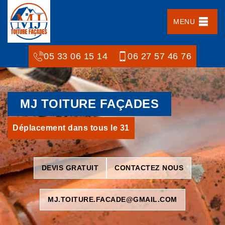
MENU
05 33 06 15 14
06 27 57 46 76
MJ TOITURE FAÇADES
Déplacement dans tous le 31
DEVIS GRATUIT
CONTACTEZ NOUS
MJ.TOITURE.FACADE@GMAIL.COM