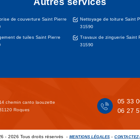
Autres services
prise de couverture Saint Pierre
Nettoyage de toiture Saint P
0
31590
ement de tuiles Saint Pierre
Travaux de zinguerie Saint 
0
31590
05 33 0
14 chemin canto laouzette
31120 Roques
06 27 5
6 - 2026 Tous droits réservés -
-
MENTIONS LÉGALES
CONTACTEZ