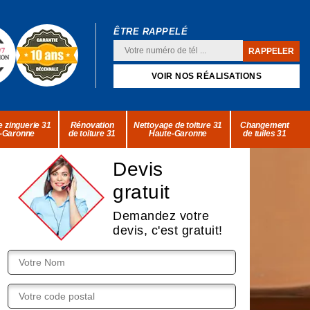
ÊTRE RAPPELÉ
VOIR NOS RÉALISATIONS
 zinguerie 31
Rénovation
Nettoyage de toiture 31
Changement
-Garonne
de toiture 31
Haute-Garonne
de tuiles 31
Devis
gratuit
Demandez votre
devis, c'est gratuit!