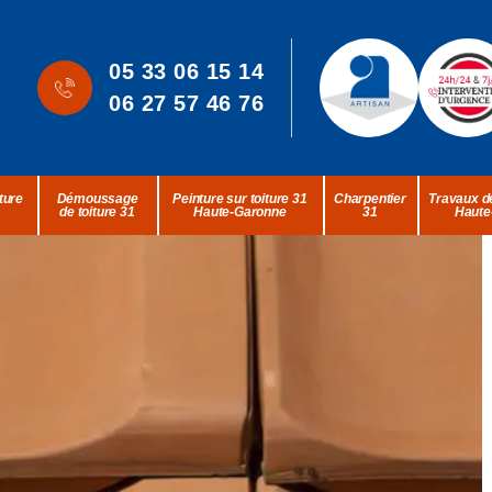
05 33 06 15 14
06 27 57 46 76
ture
Démoussage
Peinture sur toiture 31
Charpentier
Travaux de
de toiture 31
Haute-Garonne
31
Haute