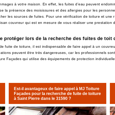
ommages à votre maison. En effet, les fuites d’eau peuvent endomm
e la présence des moisissures et des allergies pour les personne
ercher les sources de fuites. Pour une vérification de toiture et un
isan couvreur qui est en mesure de vous réaliser une prestation 
 protéger lors de la recherche des fuites de toit d
e fuite de toiture, il est indispensable de faire appel à un couvreu
pérations peuvent être très dangereuses, car les professionnels so
ture Façades qui utilise des équipements de protection individuelle o
Est-il avantageux de faire appel à MJ Toiture
Façades pour la recherche de fuite de toiture
à Saint Pierre dans le 31590 ?