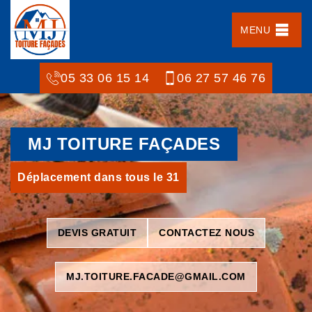
MENU
05 33 06 15 14
06 27 57 46 76
MJ TOITURE FAÇADES
Déplacement dans tous le 31
DEVIS GRATUIT
CONTACTEZ NOUS
MJ.TOITURE.FACADE@GMAIL.COM