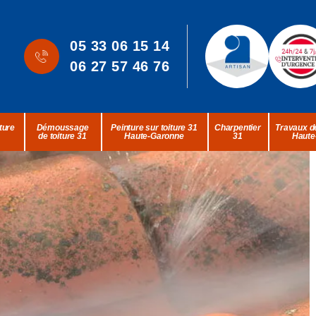
05 33 06 15 14
06 27 57 46 76
ture
Démoussage
Peinture sur toiture 31
Charpentier
Travaux de
de toiture 31
Haute-Garonne
31
Haute