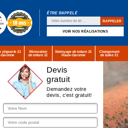
ÊTRE RAPPELÉ
VOIR NOS RÉALISATIONS
 zinguerie 31
Rénovation
Nettoyage de toiture 31
Changement
-Garonne
de toiture 31
Haute-Garonne
de tuiles 31
Devis
gratuit
Demandez votre
devis, c'est gratuit!