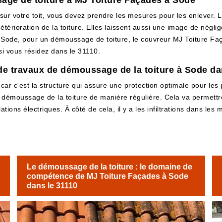
ge de toiture à MJ Toiture Façades à Sode
ur votre toit, vous devez prendre les mesures pour les enlever. L
détérioration de la toiture. Elles laissent aussi une image de né
A Sode, pour un démoussage de toiture, le couvreur MJ Toiture Faç
si vous résidez dans le 31110.
e travaux de démoussage de la toiture à Sode da
 car c'est la structure qui assure une protection optimale pour les pr
e démoussage de la toiture de manière régulière. Cela va permettr
lations électriques. À côté de cela, il y a les infiltrations dans le
Le démoussage de la toiture : le domaine de
compétence de MJ Toiture Façades à Sode
dans le 31110