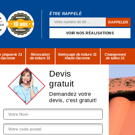
ÊTRE RAPPELÉ
VOIR NOS RÉALISATIONS
 zinguerie 31
Rénovation
Nettoyage de toiture 31
Changement
-Garonne
de toiture 31
Haute-Garonne
de tuiles 31
Devis
gratuit
Demandez votre
devis, c'est gratuit!