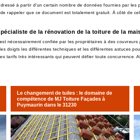
dressé à partir d'un certain nombre de données fournies par les prop
r de rappeler que ce document est totalement gratuit. À côté de ce
pécialiste de la rénovation de la toiture de la ma
n est nécessairement confiée par les propriétaires à des couvreu
s doigts les différentes techniques et les différentes astuces pour
s tarifs très intéressants qui peuvent défier toute concurrence. A
Le changement de tuiles : le domaine de
compétence de MJ Toiture Façades à
Puymaurin dans le 31230