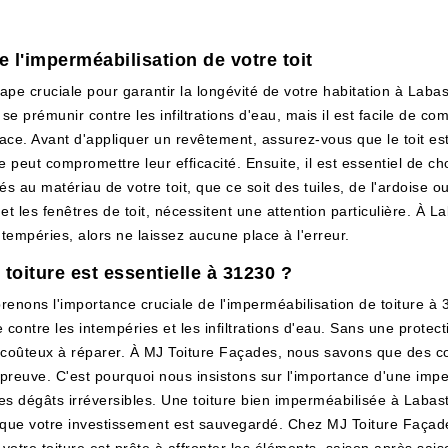
de l'imperméabilisation de votre toit
étape cruciale pour garantir la longévité de votre habitation à L
 se prémunir contre les infiltrations d'eau, mais il est facile de 
ce. Avant d'appliquer un revêtement, assurez-vous que le toit est
peut compromettre leur efficacité. Ensuite, il est essentiel de ch
 au matériau de votre toit, que ce soit des tuiles, de l'ardoise ou
et les fenêtres de toit, nécessitent une attention particulière. À 
ntempéries, alors ne laissez aucune place à l'erreur.
toiture est essentielle à 31230 ?
nons l'importance cruciale de l'imperméabilisation de toiture à 
ontre les intempéries et les infiltrations d'eau. Sans une protecti
coûteux à réparer. À MJ Toiture Façades, nous savons que des co
preuve. C'est pourquoi nous insistons sur l'importance d'une impe
es dégâts irréversibles. Une toiture bien imperméabilisée à Labasti
 que votre investissement est sauvegardé. Chez MJ Toiture Façade