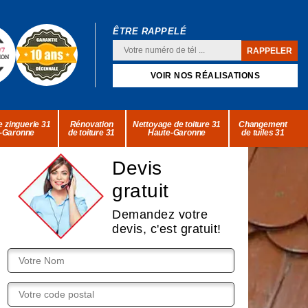
ÊTRE RAPPELÉ
VOIR NOS RÉALISATIONS
 zinguerie 31
Rénovation
Nettoyage de toiture 31
Changement
-Garonne
de toiture 31
Haute-Garonne
de tuiles 31
Devis
gratuit
Demandez votre
devis, c'est gratuit!