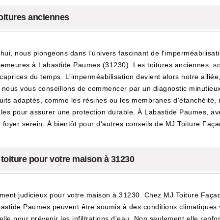
toitures anciennes
'hui, nous plongeons dans l'univers fascinant de l'imperméabilisati
es demeures à Labastide Paumes (31230). Les toitures anciennes, 
 caprices du temps. L'imperméabilisation devient alors notre alliée,
, nous vous conseillons de commencer par un diagnostic minutieux 
roduits adaptés, comme les résines ou les membranes d'étanchéité, 
ciales pour assurer une protection durable. À Labastide Paumes, ave
 foyer serein. À bientôt pour d'autres conseils de MJ Toiture Faça
 toiture pour votre maison à 31230
ssement judicieux pour votre maison à 31230. Chez MJ Toiture Faç
astide Paumes peuvent être soumis à des conditions climatiques v
lle pour prévenir les infiltrations d'eau. Non seulement elle renforc