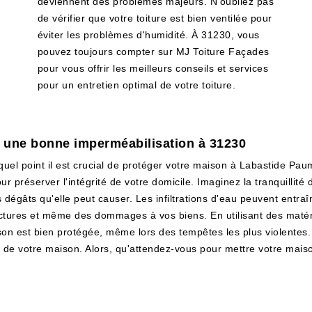
deviennent des problèmes majeurs. N'oubliez pas
de vérifier que votre toiture est bien ventilée pour
éviter les problèmes d'humidité. À 31230, vous
pouvez toujours compter sur MJ Toiture Façades
pour vous offrir les meilleurs conseils et services
pour un entretien optimal de votre toiture.
ec une bonne imperméabilisation à 31230
l point il est crucial de protéger votre maison à Labastide Paume
ur préserver l'intégrité de votre domicile. Imaginez la tranquillit
es dégâts qu'elle peut causer. Les infiltrations d'eau peuvent entr
uctures et même des dommages à vos biens. En utilisant des matér
on est bien protégée, même lors des tempêtes les plus violentes.
ité de votre maison. Alors, qu'attendez-vous pour mettre votre maiso