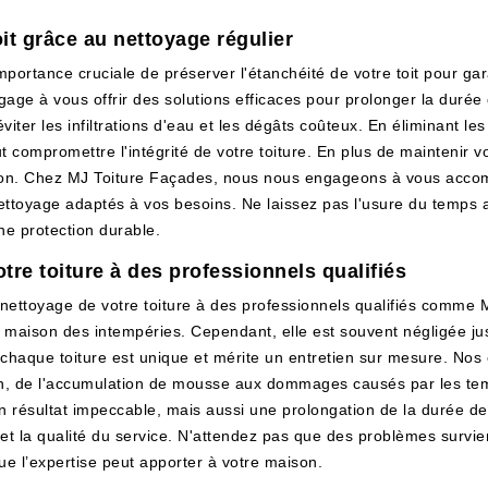
oit grâce au nettoyage régulier
ortance cruciale de préserver l'étanchéité de votre toit pour gara
age à vous offrir des solutions efficaces pour prolonger la durée d
iter les infiltrations d'eau et les dégâts coûteux. En éliminant les
compromettre l'intégrité de votre toiture. En plus de maintenir vot
aison. Chez MJ Toiture Façades, nous nous engageons à vous acco
ttoyage adaptés à vos besoins. Ne laissez pas l'usure du temps affe
une protection durable.
otre toiture à des professionnels qualifiés
le nettoyage de votre toiture à des professionnels qualifiés comme
tre maison des intempéries. Cependant, elle est souvent négligée 
aque toiture est unique et mérite un entretien sur mesure. Nos 
tion, de l'accumulation de mousse aux dommages causés par les te
 résultat impeccable, mais aussi une prolongation de la durée de 
rit et la qualité du service. N'attendez pas que des problèmes sur
ue l’expertise peut apporter à votre maison.