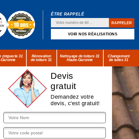
ÊTRE RAPPELÉ
VOIR NOS RÉALISATIONS
 zinguerie 31
Rénovation
Nettoyage de toiture 31
Changement
-Garonne
de toiture 31
Haute-Garonne
de tuiles 31
Devis
gratuit
Demandez votre
devis, c'est gratuit!