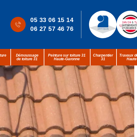
05 33 06 15 14
06 27 57 46 76
ture
Démoussage
Peinture sur toiture 31
Charpentier
Travaux de
de toiture 31
Haute-Garonne
31
Haute