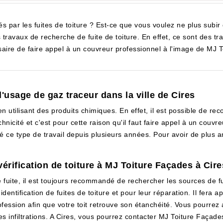
és par les fuites de toiture ? Est-ce que vous voulez ne plus su
 travaux de recherche de fuite de toiture. En effet, ce sont des tra
essaire de faire appel à un couvreur professionnel à l'image de MJ 
l'usage de gaz traceur dans la ville de Cires
n utilisant des produits chimiques. En effet, il est possible de rec
icité et c'est pour cette raison qu'il faut faire appel à un couvreu
é ce type de travail depuis plusieurs années. Pour avoir de plus am
 vérification de toiture à MJ Toiture Façades à Cire
e fuite, il est toujours recommandé de rechercher les sources de f
identification de fuites de toiture et pour leur réparation. Il fera 
fession afin que votre toit retrouve son étanchéité. Vous pourrez au
r les infiltrations. A Cires, vous pourrez contacter MJ Toiture Faç