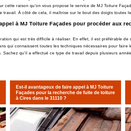
ur cette raison qu'on vous propose le service de MJ Toiture Façade
travail. À côté de cela, il maîtrise sur le bout des doigts toutes 
e appel à MJ Toiture Façades pour procéder aux rec
ion qui est très difficile à réaliser. En effet, il est préférable de s
isans qui connaissent toutes les techniques nécessaires pour faire l
Sachez qu'il a effectué ce type de travail depuis plusieurs années
Est-il avantageux de faire appel à MJ Toiture
Façades pour la recherche de fuite de toiture
à Cires dans le 31110 ?