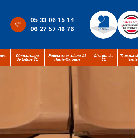
05 33 06 15 14
06 27 57 46 76
ture
Démoussage
Peinture sur toiture 31
Charpentier
Travaux de
de toiture 31
Haute-Garonne
31
Haute