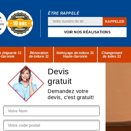
ÊTRE RAPPELÉ
VOIR NOS RÉALISATIONS
 zinguerie 31
Rénovation
Nettoyage de toiture 31
Changement
-Garonne
de toiture 31
Haute-Garonne
de tuiles 31
Devis
gratuit
Demandez votre
devis, c'est gratuit!