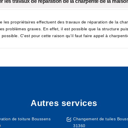
uer les travaux de réparation de la charpente de la maiso
ue les propriétaires effectuent des travaux de réparation de la char
des problèmes graves. En effet, il est possible que la structure puis
te possible. C'est pour cette raison qu'il faut faire appel à charp
Autres services
ation de toiture Boussens
Changement de tuiles Bous
0
31360