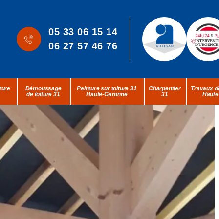
05 33 06 15 14
06 27 57 46 76
ture
Démoussage
Peinture sur toiture 31
Charpentier
Travaux de
de toiture 31
Haute-Garonne
31
Haute