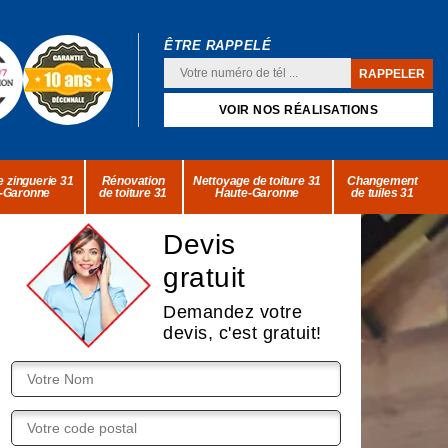
ÊTRE RAPPELÉ
VOIR NOS RÉALISATIONS
 zinguerie 31
Rénovation
Nettoyage de toiture 31
Changement
-Garonne
de toiture 31
Haute-Garonne
de tuiles 31
Devis
gratuit
Demandez votre
devis, c'est gratuit!