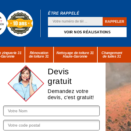
ÊTRE RAPPELÉ
VOIR NOS RÉALISATIONS
 zinguerie 31
Rénovation
Nettoyage de toiture 31
Changement
-Garonne
de toiture 31
Haute-Garonne
de tuiles 31
Devis
gratuit
Demandez votre
devis, c'est gratuit!