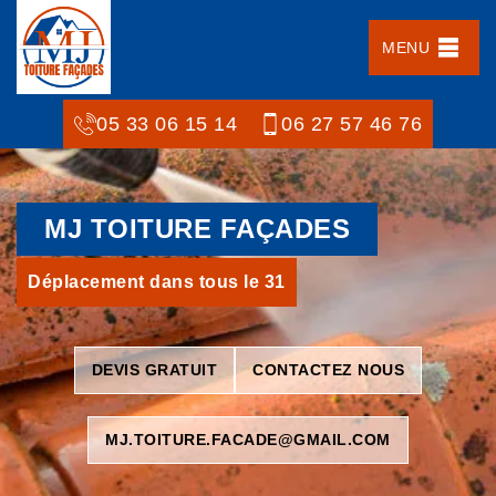
MENU
05 33 06 15 14
06 27 57 46 76
MJ TOITURE FAÇADES
Déplacement dans tous le 31
DEVIS GRATUIT
CONTACTEZ NOUS
MJ.TOITURE.FACADE@GMAIL.COM