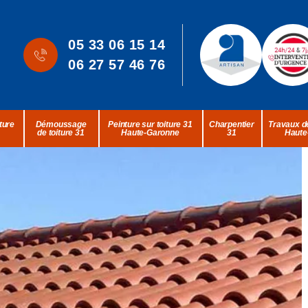
05 33 06 15 14
06 27 57 46 76
ture
Démoussage
Peinture sur toiture 31
Charpentier
Travaux de
de toiture 31
Haute-Garonne
31
Haute