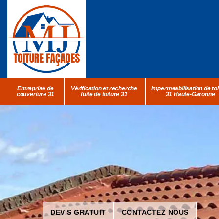
Entreprise de
Vérification et recherche
Impermeabilisation de toi
couverture 31
fuite de toiture 31
31 Haute-Garonne
DEVIS GRATUIT
CONTACTEZ NOUS