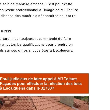
e soin de manière efficace. C'est pour cette
un couvreur professionnel à l'image de MJ Toiture
il dispose des matériels nécessaires pour faire
quens
erture, il est toujours recommandé de faire
a toutes les qualifications pour prendre en
ils sur ses offres si vous êtes à Escalquens,
Est-il judicieux de faire appel à MJ Toiture
Façades pour effectuer la réfection des toits
à Escalquens dans le 31750?