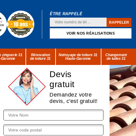
ÊTRE RAPPELÉ
VOIR NOS RÉALISATIONS
 zinguerie 31
Rénovation
Nettoyage de toiture 31
Changement
-Garonne
de toiture 31
Haute-Garonne
de tuiles 31
Devis
gratuit
Demandez votre
devis, c'est gratuit!