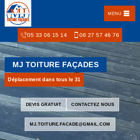
MENU
05 33 06 15 14
06 27 57 46 76
MJ TOITURE FAÇADES
Déplacement dans tous le 31
DEVIS GRATUIT
CONTACTEZ NOUS
MJ.TOITURE.FACADE@GMAIL.COM