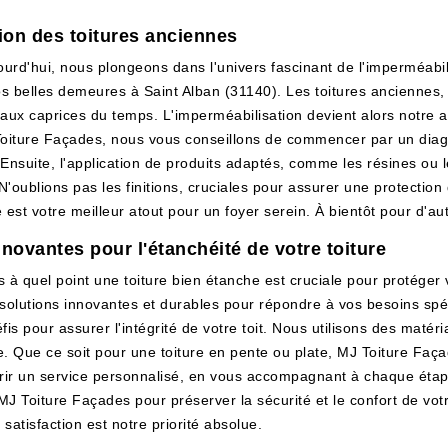
tion des toitures anciennes
ourd'hui, nous plongeons dans l'univers fascinant de l'imperméabili
nos belles demeures à Saint Alban (31140). Les toitures ancienne
 aux caprices du temps. L'imperméabilisation devient alors notre all
Toiture Façades, nous vous conseillons de commencer par un diagn
s. Ensuite, l'application de produits adaptés, comme les résines o
 N'oublions pas les finitions, cruciales pour assurer une protection
 est votre meilleur atout pour un foyer serein. À bientôt pour d'a
novantes pour l'étanchéité de votre toiture
 quel point une toiture bien étanche est cruciale pour protéger 
solutions innovantes et durables pour répondre à vos besoins spé
éfis pour assurer l'intégrité de votre toit. Nous utilisons des maté
e. Que ce soit pour une toiture en pente ou plate, MJ Toiture Faç
ir un service personnalisé, en vous accompagnant à chaque étape de
 MJ Toiture Façades pour préserver la sécurité et le confort de vo
 satisfaction est notre priorité absolue.