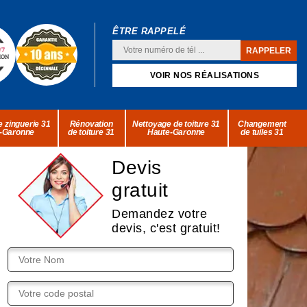
ÊTRE RAPPELÉ
VOIR NOS RÉALISATIONS
 zinguerie 31
Rénovation
Nettoyage de toiture 31
Changement
-Garonne
de toiture 31
Haute-Garonne
de tuiles 31
Devis
gratuit
Demandez votre
devis, c'est gratuit!