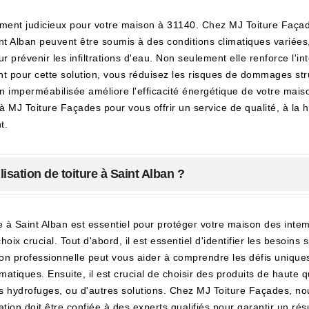
ssement judicieux pour votre maison à 31140. Chez MJ Toiture Faç
t Alban peuvent être soumis à des conditions climatiques variées,
r prévenir les infiltrations d'eau. Non seulement elle renforce l'int
t pour cette solution, vous réduisez les risques de dommages stru
en imperméabilisée améliore l'efficacité énergétique de votre mai
à MJ Toiture Façades pour vous offrir un service de qualité, à la
t.
sation de toiture à Saint Alban ?
re à Saint Alban est essentiel pour protéger votre maison des inte
x crucial. Tout d'abord, il est essentiel d'identifier les besoins 
on professionnelle peut vous aider à comprendre les défis uniques
matiques. Ensuite, il est crucial de choisir des produits de haute qu
 hydrofuges, ou d'autres solutions. Chez MJ Toiture Façades, nou
llation doit être confiée à des experts qualifiés pour garantir un r