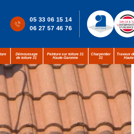
05 33 06 15 14
06 27 57 46 76
ture
Démoussage
Peinture sur toiture 31
Charpentier
Travaux de
de toiture 31
Haute-Garonne
31
Haute