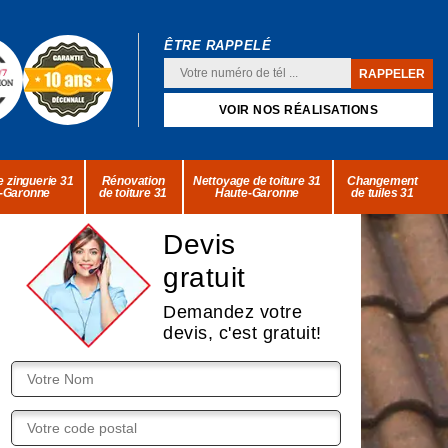
ÊTRE RAPPELÉ
VOIR NOS RÉALISATIONS
 zinguerie 31
Rénovation
Nettoyage de toiture 31
Changement
-Garonne
de toiture 31
Haute-Garonne
de tuiles 31
Devis
gratuit
Demandez votre
devis, c'est gratuit!