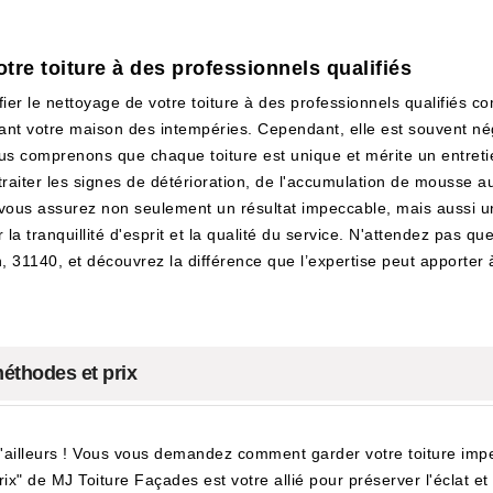
otre toiture à des professionnels qualifiés
nfier le nettoyage de votre toiture à des professionnels qualifiés 
geant votre maison des intempéries. Cependant, elle est souvent n
s comprenons que chaque toiture est unique et mérite un entreti
 traiter les signes de détérioration, de l'accumulation de mouss
s vous assurez non seulement un résultat impeccable, mais aussi un
 la tranquillité d'esprit et la qualité du service. N'attendez pas q
 31140, et découvrez la différence que l’expertise peut apporter 
méthodes et prix
t d'ailleurs ! Vous vous demandez comment garder votre toiture im
x" de MJ Toiture Façades est votre allié pour préserver l'éclat et