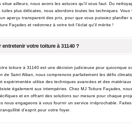
situe ailleurs, nous avons les astuces qu'il vous faut. Du nettoya
es tuiles plus délicates, nous abordons toutes les techniques. V
n aperçu transparent des prix, pour que vous puissiez planifier san
re Façades et redonnez à votre toit l'éclat qu'il mérite !
entretenir votre toiture à 31140 ?
otre toiture à 31140 est une décision judicieuse pour quiconque sou
gion de Saint Alban, nous comprenons parfaitement les défis climat
 expérimentée utilise des techniques avancées et des matériaux d
l résiste également aux intempéries. Chez MJ Toiture Façades, no
ifiques et en offrant des solutions sur mesure pour chaque projet.
nous nous engageons à vous fournir un service irréprochable. Faite
anquillité d'esprit pour votre foyer.